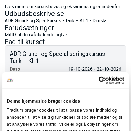
Læs mere om kursusbevis og eksamensregler nedenfor.
Udbudsbeskrivelse
ADR Grund- og Spec.kursus - Tank + Kl. 1 - Djursla
Forudsætninger
MitID til den afsluttende prøve.
Fag til kurset
ADR Grund- og Specialiseringskursus -
Tank + Kl. 1
Dato
19-10-2026 - 22-10-2026
Fagkode
47696
Pris:
1.177,20 kr.
Varighed
4,4 dage
Denne hjemmeside bruger cookies
ADR Grund- og Specialiseringskursus -
Tradium bruger cookies til at tilpasse vores indhold og
Tank + Kl. 1
annoncer, til at vise dig funktioner til sociale medier og til
at analysere vores trafik. Vi deler også oplysninger om
Dato
23-10-2026 - 23-10-2026