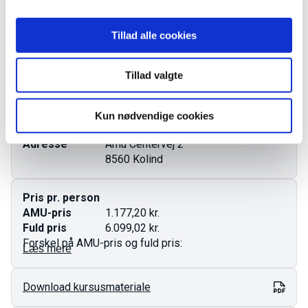
Startdato
19.10.2026
Tillad alle cookies
Varighed
5.4 dage
Ledige pladser
3 pladser
Tillad valgte
Tilmeld forløbet
Kun nødvendige cookies
Mødetid
08.00 - 15.45
Adresse
Amu Centervej 2
8560 Kolind
Pris pr. person
AMU-pris
1.177,20 kr.
Fuld pris
6.099,02 kr.
Forskel på AMU-pris og fuld pris:
Læs mere
AMU-pris gælder for ufaglærte og faglærte.
Download kursusmateriale
Fuld pris er den totale pris for kurset og gælder som
regel dig med en videregående uddannelse.