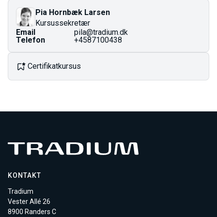
Prisen på AMU-kurser er fastlagt i finansloven og kan
Pia Hornbæk Larsen
ændres ved årsskiftet.
Kursussekretær
Email
pila@tradium.dk
Telefon
+4587100438
Certifikatkursus
KONTAKT
Tradium
Vester Allé 26
8900 Randers C