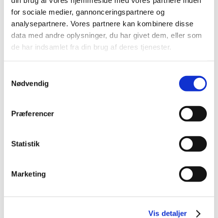
din brug af vores hjemmeside med vores partnere inden
Fagkode
47696
Pris:
1.177,20 kr.
for sociale medier, gannonceringspartnere og
Varighed
1 dag
analysepartnere. Vores partnere kan kombinere disse
data med andre oplysninger, du har givet dem, eller som
Fakta
de har indsamlet fra din brug af deres tjenester.
Samtykkevalg
VEU-Godtgørelse og befordringstilskud
Nødvendig
Praktiske informationer
Præferencer
Statistik
Målgruppe
Marketing
Kursusbevis
Hvor afholdes kurset?
Vis detaljer