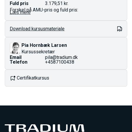
Fuld pris
3.179,51 kr.
Forskel på AMU-pris og fuld pris:
Læs mere
AMU-pris gælder for ufaglærte og faglærte.
Download kursusmateriale
Fuld pris er den totale pris for kurset og gælder som
regel dig med en videregående uddannelse.
Prisen på AMU-kurser er fastlagt i finansloven og kan
Pia Hornbæk Larsen
ændres ved årsskiftet.
Kursussekretær
Email
pila@tradium.dk
Telefon
+4587100438
Certifikatkursus