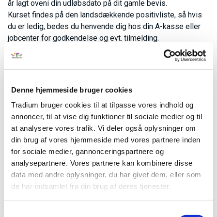
år lagt oveni din udløbsdato på dit gamle bevis.
Kurset findes på den landsdækkende positivliste, så hvis
du er ledig, bedes du henvende dig hos din A-kasse eller
jobcenter for godkendelse og evt. tilmelding.
Der er en ekstra udgift til ADR beviset, som betales direkte
til Beredskabsstyrelsen.
Mangler du en ledig plads på ADR til denne dato, er du altid
velkommen til at ringe at forhøre, for måske kan jeg bytte
Denne hjemmeside bruger cookies
lidt rundt, så der også kan blive plads til dig
Tradium bruger cookies til at tilpasse vores indhold og
Forudsætninger
annoncer, til at vise dig funktioner til sociale medier og til
Du skal have et gyldigt ADR bevis under hele kurset. Dette
at analysere vores trafik. Vi deler også oplysninger om
bevis bedes du medbringe som dokumentation. Husk også
din brug af vores hjemmeside med vores partnere inden
MitID til den afsluttende prøve.
for sociale medier, gannonceringspartnere og
Fag til kurset
analysepartnere. Vores partnere kan kombinere disse
ADR Repetition - Grundkursus + Tank
data med andre oplysninger, du har givet dem, eller som
de har indsamlet fra din brug af deres tjenester.
Dato
21-09-2026 - 22-09-2026
Fagkode
47714
Pris:
588,60 kr.
Samtykkevalg