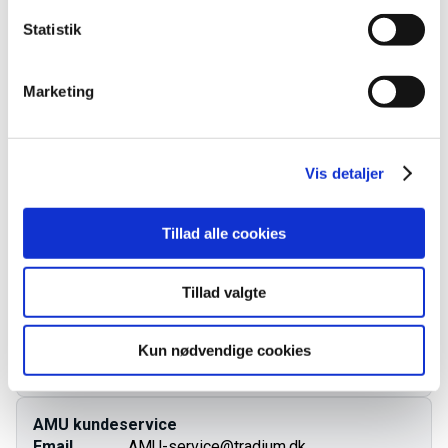
VEU-Godtgørelse og befordringstilskud
Statistik
Praktiske informationer
Marketing
Målgruppe
Vis detaljer
Kursusbevis
Tillad alle cookies
Kontakt os
Tillad valgte
Ingen aktive hold
Kun nødvendige cookies
Kontakt os for oprettelse
AMU kundeservice
Email
AMU-service@tradium.dk