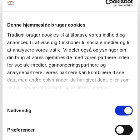
planlægning samt give information om, og foretage
opfølgning på, planlagte arbejdsopgaver. Du lærer også at
justere i planlægning, tildeling og prioritering af
Denne hjemmeside bruger cookies
administrative opgaver.
Tradium bruger cookies til at tilpasse vores indhold og
Efter kurset kan du også gennemføre forhandlinger med
annoncer, til at vise dig funktioner til sociale medier og til
kunder i salgssituationer eksempelvis med afsæt i
at analysere vores trafik. Vi deler også oplysninger om
virksomhedens idé og profil samt salgs- og servicepolitik
din brug af vores hjemmeside med vores partnere inden
med det formål at skabe langvarige kundeforhold og på
for sociale medier, gannonceringspartnere og
sigt øget omsætning og indtjening.
analysepartnere. Vores partnere kan kombinere disse
data med andre oplysninger, du har givet dem, eller som
Du lærer at planlægge og gennemføre forhandlinger med
de har indsamlet fra din brug af deres tjenester.
leverandører i forbindelse med indkøbssituationen med det
formål at skabe langvarige leverandørforhold og på sigt
øget omsætning og konkurrencedygtige
Samtykkevalg
Nødvendig
indkøbsbetingelser.
Fakta
Præferencer