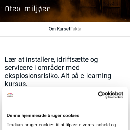
Atex-miljøer
Om Kurset
Fakta
Lær at installere, idriftsætte og
servicere i områder med
eksplosionsrisiko. Alt på e-learning
kursus.
Deltageren kan installere, idriftsætte og servicere
installationer i områder med eksplosionsrisiko, i henhold til
ATEX direktiverne 2014/34/EC og 1999/92/EC.Deltageren
Denne hjemmeside bruger cookies
kan vedligeholde den lovpligtige dokumentation, herunder
identificere og anvende tekniske oplysninger på
Tradium bruger cookies til at tilpasse vores indhold og