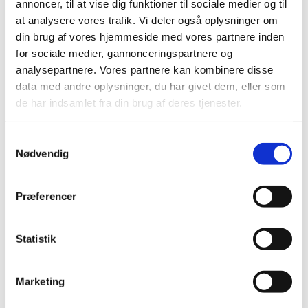
mærkeplader, i datablade, overensstemmelseserklæringer
annoncer, til at vise dig funktioner til sociale medier og til
og certifikater. Deltageren har kendskab til grundlæggende
at analysere vores trafik. Vi deler også oplysninger om
eksplosionsteori og stoffers brandtekniske data.
din brug af vores hjemmeside med vores partnere inden
for sociale medier, gannonceringspartnere og
Statistikker viser, at kursister gennemfører dette kursus på
analysepartnere. Vores partnere kan kombinere disse
cirka 4 timer (+/- 30 minutter afhængig af hvor hurtig du er
data med andre oplysninger, du har givet dem, eller som
til at gennemgå modulerne).
de har indsamlet fra din brug af deres tjenester.
Kurset kan gennemføres med en høj grad af fleksibilitet:
Samtykkevalg
når det passer
Nødvendig
i dit tempo
på PC, Mac, tablets og smartphones
Præferencer
OBS Kurset er et online kursus med e-learning.
Fakta
Statistik
Målgruppe
Marketing