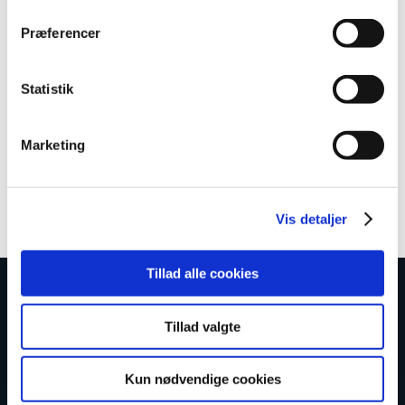
Ingen aktive hold
Præferencer
Kontakt os for oprettelse
Statistik
AMU kundeservice
Email
AMU-service@tradium.dk
Marketing
Download kursusmateriale
Vis detaljer
Tillad alle cookies
Tillad valgte
KONTAKT
Kun nødvendige cookies