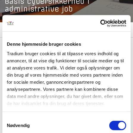
Basis cybersikkerhed i
administrative job
Formål
Denne hjemmeside bruger cookies
Tradium bruger cookies til at tilpasse vores indhold og
Formål
annoncer, til at vise dig funktioner til sociale medier og til
at analysere vores trafik. Vi deler også oplysninger om
din brug af vores hjemmeside med vores partnere inden
for sociale medier, gannonceringspartnere og
VEU-Godtgørelse og befordringstilskud
analysepartnere. Vores partnere kan kombinere disse
data med andre oplysninger, du har givet dem, eller som
Praktiske informationer
de har indsamlet fra din brug af deres tjenester.
Samtykkevalg
Kontakt os
Nødvendig