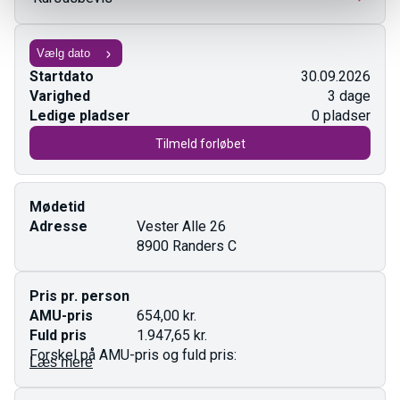
Startdato
30.09.2026
Varighed
3 dage
Ledige pladser
0 pladser
Tilmeld forløbet
Mødetid
Adresse
Vester Alle 26
8900 Randers C
Pris pr. person
AMU-pris
654,00 kr.
Fuld pris
1.947,65 kr.
Forskel på AMU-pris og fuld pris:
Læs mere
AMU-pris gælder for ufaglærte og faglærte.