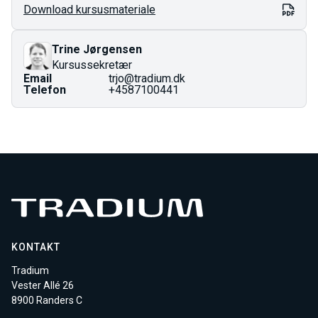
Download kursusmateriale
Fuld pris er den totale pris for kurset og gælder som
regel dig med en videregående uddannelse.
Prisen på AMU-kurser er fastlagt i finansloven og kan
Trine Jørgensen
ændres ved årsskiftet.
Kursussekretær
Email
trjo@tradium.dk
Telefon
+4587100441
KONTAKT
Tradium
Vester Allé 26
8900 Randers C