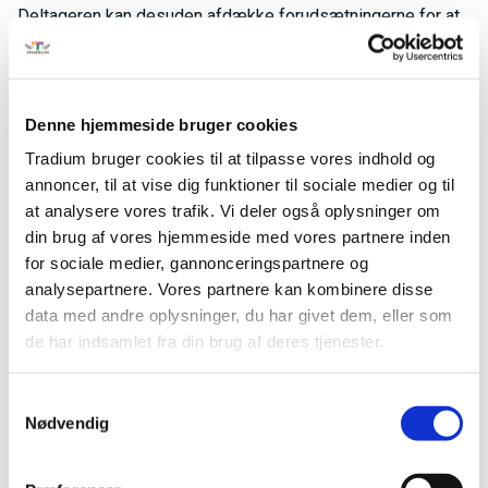
Deltageren kan desuden afdække forudsætningerne for at
skabe et optimalt miljø for coaching på det operationelle
niveau, og introducere metoden over for medarbejdere.
Undervisningstid:
Denne hjemmeside bruger cookies
Man-fre fra kl. 8:00 – 15:24
Tradium bruger cookies til at tilpasse vores indhold og
annoncer, til at vise dig funktioner til sociale medier og til
Kontakt:
at analysere vores trafik. Vi deler også oplysninger om
din brug af vores hjemmeside med vores partnere inden
Kontakt virksomhedskonsulent Anne Grete Holm Jensen
for sociale medier, gannonceringspartnere og
for nærmere information på tlf. 4188 0009.
analysepartnere. Vores partnere kan kombinere disse
Fag til kurset
data med andre oplysninger, du har givet dem, eller som
Coaching som ledelsesværktøj
de har indsamlet fra din brug af deres tjenester.
Dato
30-09-2026 - 30-09-2026
Fagkode
44633
Samtykkevalg
Pris:
654,00 kr.
Nødvendig
Varighed
1 dag