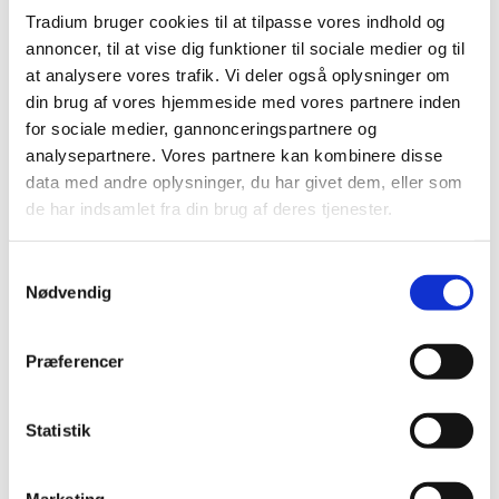
forandringsprocesser i hverdagen.
Tradium bruger cookies til at tilpasse vores indhold og
Modul 5-6 (gods): Planlægning, organisering og
annoncer, til at vise dig funktioner til sociale medier og til
håndtering af trafiksikkerhed og regler i
at analysere vores trafik. Vi deler også oplysninger om
transportvirksomheden.
din brug af vores hjemmeside med vores partnere inden
for sociale medier, gannonceringspartnere og
Andre moduler kan oprettes ved forespørgsel.
analysepartnere. Vores partnere kan kombinere disse
data med andre oplysninger, du har givet dem, eller som
Kontakt for yderligere oplysninger om
de har indsamlet fra din brug af deres tjenester.
uddannelsen:
Thomas Lund, tlf. 4188 0124, e-mail
tlu@tradium.dk
Samtykkevalg
Fakta
Nødvendig
Præferencer
VEU-Godtgørelse og befordringstilskud
Statistik
Praktiske informationer
Marketing