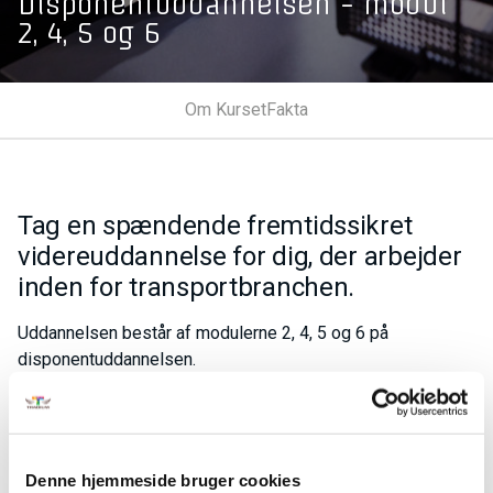
Disponentuddannelsen - modul
2, 4, 5 og 6
Om Kurset
Fakta
Tag en spændende fremtidssikret
videreuddannelse for dig, der arbejder
inden for transportbranchen.
Uddannelsen består af modulerne 2, 4, 5 og 6 på
disponentuddannelsen.
Modul 2: Kommunikativ styring i forbindelse med
kvalitet og kundeservice i transport og
logistikvirksomheden.
Denne hjemmeside bruger cookies
Modul 4: Situationsbestemt håndtering af