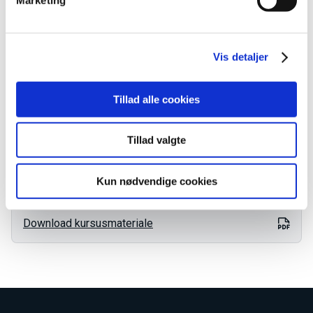
Målgruppe
Vis detaljer
Kontakt os
Tillad alle cookies
Ingen aktive hold
Kontakt os for oprettelse
Tillad valgte
AMU kundeservice
Kun nødvendige cookies
Email
AMU-service@tradium.dk
Download kursusmateriale