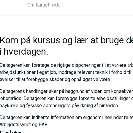
Om Kurset
Fakta
Kom på kursus og lær at bruge de 
i hverdagen.
Deltageren kan foretage de rigtige disponeringer til at variere arb
arbejdsfunktioner i eget job, inddrage relevant teknik i forhold t
øvelser til at forebygge skader og opnå øget velvære.
Deltagerens handlinger sker på baggrund af viden om konsekvens
jobområde. Deltageren kan forebygge forkerte arbejdsstillinger
psykiske og fysiske spændingers påvirkning af hinanden.
Deltageren kan indhente information om ergonomi, herunder releva
Arbejdstilsynet og BAR.