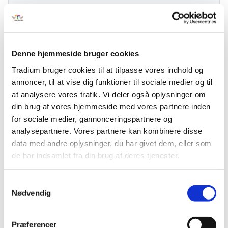
Dato
19-10-2026 - 27-10-2026
Fagkode
47592
Pris:
1.526,00 kr.
Varighed
7 dage
Denne hjemmeside bruger cookies
Fakta
Tradium bruger cookies til at tilpasse vores indhold og
annoncer, til at vise dig funktioner til sociale medier og til
at analysere vores trafik. Vi deler også oplysninger om
VEU-Godtgørelse og befordringstilskud
din brug af vores hjemmeside med vores partnere inden
for sociale medier, gannonceringspartnere og
analysepartnere. Vores partnere kan kombinere disse
Praktiske informationer
data med andre oplysninger, du har givet dem, eller som
de har indsamlet fra din brug af deres tjenester.
Målgruppe
Samtykkevalg
Nødvendig
Kursusbevis
Præferencer