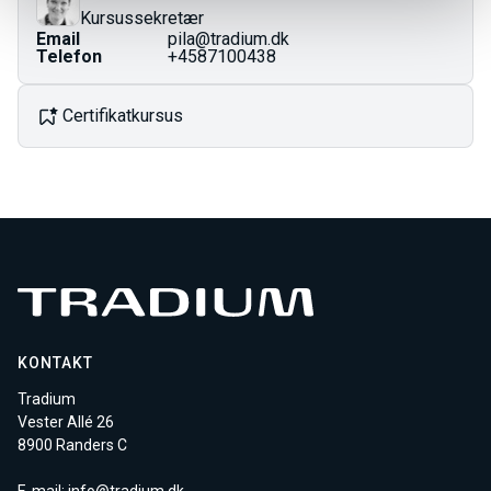
ændres ved årsskiftet.
Kursussekretær
Email
pila@tradium.dk
Telefon
+4587100438
Certifikatkursus
KONTAKT
Tradium
Vester Allé 26
8900 Randers C