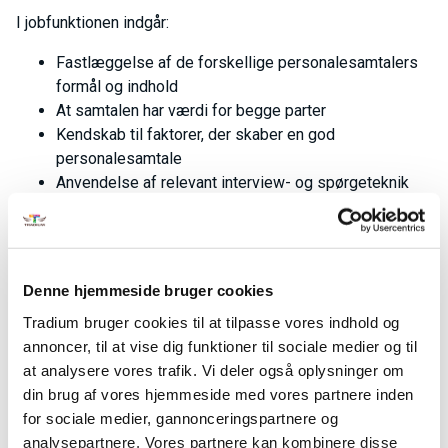
I jobfunktionen indgår:
Fastlæggelse af de forskellige personalesamtalers
formål og indhold
At samtalen har værdi for begge parter
Kendskab til faktorer, der skaber en god
personalesamtale
Anvendelse af relevant interview- og spørgeteknik
Fag til kurset
Gennemførelse af personalesamtaler
Dato
03-11-2026 - 04-11-2026
Denne hjemmeside bruger cookies
Fagkode
40446
Pris:
654,00 kr.
Tradium bruger cookies til at tilpasse vores indhold og
Varighed
2 dage
annoncer, til at vise dig funktioner til sociale medier og til
at analysere vores trafik. Vi deler også oplysninger om
din brug af vores hjemmeside med vores partnere inden
Gennemførelse af personalesamtaler
for sociale medier, gannonceringspartnere og
analysepartnere. Vores partnere kan kombinere disse
Dato
12-01-2027 - 12-01-2027