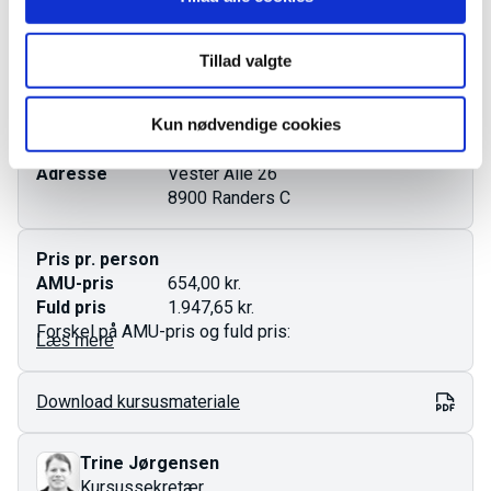
Varighed
3 dage
Ledige pladser
0 pladser
Tillad valgte
Tilmeld forløbet
Kun nødvendige cookies
Mødetid
Adresse
Vester Alle 26
8900 Randers C
Pris pr. person
AMU-pris
654,00 kr.
Fuld pris
1.947,65 kr.
Forskel på AMU-pris og fuld pris:
Læs mere
AMU-pris gælder for ufaglærte og faglærte.
Download kursusmateriale
Fuld pris er den totale pris for kurset og gælder som
regel dig med en videregående uddannelse.
Prisen på AMU-kurser er fastlagt i finansloven og kan
Trine Jørgensen
ændres ved årsskiftet.
Kursussekretær