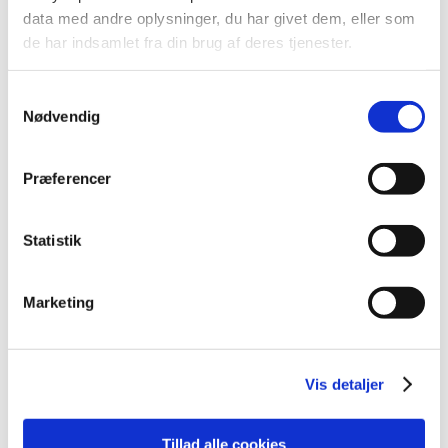
Fagkode
40446
data med andre oplysninger, du har givet dem, eller som
Pris:
654,00 kr.
de har indsamlet fra din brug af deres tjenester.
Varighed
1 dag
Samtykkevalg
Fakta
Nødvendig
Præferencer
VEU-Godtgørelse og befordringstilskud
Statistik
Praktiske informationer
Marketing
Målgruppe
Kursusbevis
Vis detaljer
Startdato
03.11.2026
Tillad alle cookies