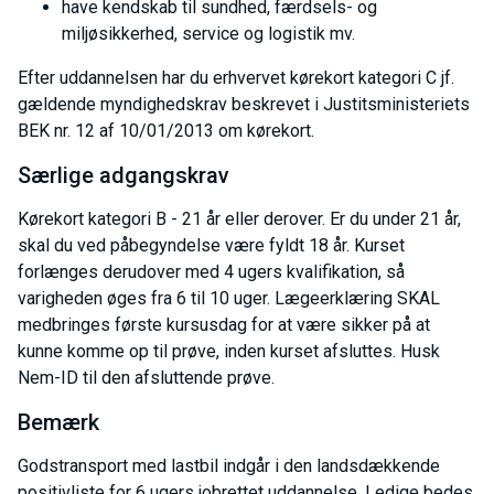
have kendskab til sundhed, færdsels- og
miljøsikkerhed, service og logistik mv.
Efter uddannelsen har du erhvervet kørekort kategori C jf.
gældende myndighedskrav beskrevet i Justitsministeriets
BEK nr. 12 af 10/01/2013 om kørekort.
Særlige adgangskrav
Kørekort kategori B - 21 år eller derover. Er du under 21 år,
skal du ved påbegyndelse være fyldt 18 år. Kurset
forlænges derudover med 4 ugers kvalifikation, så
varigheden øges fra 6 til 10 uger. Lægeerklæring SKAL
medbringes første kursusdag for at være sikker på at
kunne komme op til prøve, inden kurset afsluttes. Husk
Nem-ID til den afsluttende prøve.
Bemærk
Godstransport med lastbil indgår i den landsdækkende
positivliste for 6 ugers jobrettet uddannelse. Ledige bedes