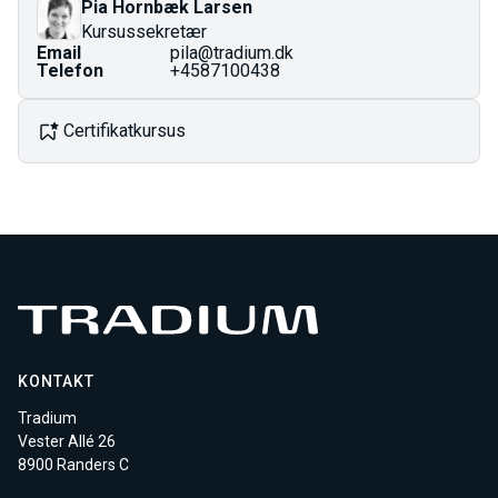
Pia Hornbæk Larsen
ændres ved årsskiftet.
Kursussekretær
Email
pila@tradium.dk
Telefon
+4587100438
Certifikatkursus
KONTAKT
Tradium
Vester Allé 26
8900 Randers C