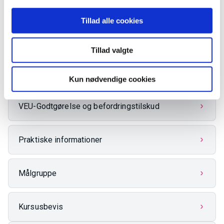
Godstransport med lastbil
Dato
26-10-2026 - 04-12-2026
Tillad alle cookies
Fagkode
47854
Pris:
6.540,00 kr.
Varighed
30 dage
Tillad valgte
Fakta
Kun nødvendige cookies
VEU-Godtgørelse og befordringstilskud
Praktiske informationer
Målgruppe
Kursusbevis