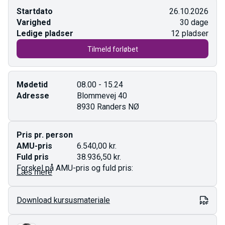
Startdato
26.10.2026
Varighed
30 dage
Ledige pladser
12 pladser
Tilmeld forløbet
Mødetid
08.00 - 15.24
Adresse
Blommevej 40
8930 Randers NØ
Pris pr. person
AMU-pris
6.540,00 kr.
Fuld pris
38.936,50 kr.
Forskel på AMU-pris og fuld pris:
Læs mere
AMU-pris gælder for ufaglærte og faglærte.
Download kursusmateriale
Fuld pris er den totale pris for kurset og gælder som
regel dig med en videregående uddannelse.
Prisen på AMU-kurser er fastlagt i finansloven og kan