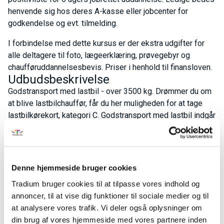
henvende sig hos deres A-kasse eller jobcenter for
godkendelse og evt. tilmelding.
I forbindelse med dette kursus er der ekstra udgifter for
alle deltagere til foto, lægeerklæring, prøvegebyr og
chaufføruddannelsesbevis. Priser i henhold til finansloven.
Udbudsbeskrivelse
Godstransport med lastbil - over 3500 kg. Drømmer du om
at blive lastbilchauffør, får du her muligheden for at tage
lastbilkørekort, kategori C. Godstransport med lastbil indgår
i den landsdækkende positivliste for 6 ugers jobrettet
uddannelse. Ledige bedes henvende sig hos deres A-
kasse eller jobcenter for godkendelse og evt. tilmelding. I
forbindelse med dette kursus, er der ekstra udgifter for alle
Denne hjemmeside bruger cookies
deltagere til foto, lægeerklæring, prøvegebyr, og
Tradium bruger cookies til at tilpasse vores indhold og
chaufføruddannelsesbevis. Derudover er der førerkortet til
annoncer, til at vise dig funktioner til sociale medier og til
takografen. Dette bestilles via www.borger.dk.
at analysere vores trafik. Vi deler også oplysninger om
Der tages forbehold for prisændringer iht. Finansloven.
din brug af vores hjemmeside med vores partnere inden
Chauffør, Erhvervskørekort, Erhvervskørsel, Godskørsel,