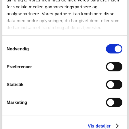
Fakta
for sociale medier, gannonceringspartnere og
analysepartnere. Vores partnere kan kombinere disse
data med andre oplysninger, du har givet dem, eller som
VEU-Godtgørelse og befordringstilskud
de har indsamlet fra din brug af deres tjenester.
Samtykkevalg
Praktiske informationer
Nødvendig
Målgruppe
Præferencer
Kursusbevis
Statistik
Marketing
Kontakt os
Ingen aktive hold
Vis detaljer