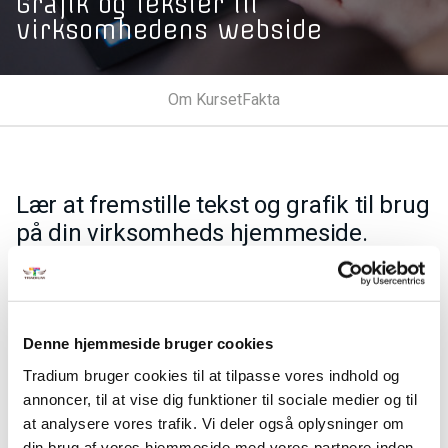
Grafik og tekster til
virksomhedens webside
Om Kurset
Fakta
Lær at fremstille tekst og grafik til brug
på din virksomheds hjemmeside.
På kurset lærer du at fremstille, redigere og formatere
tekster og grafik til din virksomheds hjemmeside ved hjælp
af ét eller flere programmers værktøjer. Du bliver også gjort
Denne hjemmeside bruger cookies
opmærksom på mediets muligheder og begrænsninger.
Tradium bruger cookies til at tilpasse vores indhold og
Du får viden, så du med virksomhedens målgruppe for øje
annoncer, til at vise dig funktioner til sociale medier og til
kan foretage kvalificerede valg af virkemidler og effekter til
at analysere vores trafik. Vi deler også oplysninger om
hjemmesiden.
din brug af vores hjemmeside med vores partnere inden