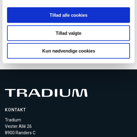
Kontakt os for oprettelse
Tillad alle cookies
AMU kundeservice
Email
AMU-service@tradium.dk
Tillad valgte
Download kursusmateriale
Kun nødvendige cookies
KONTAKT
Tradium
Vester Allé 26
8900 Randers C