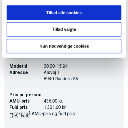
Tillad alle cookies
Startdato
06.10.2026
Tillad valgte
Varighed
2 dage
Ledige pladser
16 pladser
Kun nødvendige cookies
Tilmeld forløbet
Mødetid
08.00-15.24
Adresse
Alsvej 1
8940 Randers SV
Pris pr. person
AMU-pris
436,00 kr.
Fuld pris
1.301,60 kr.
Forskel på AMU-pris og fuld pris:
Læs mere
AMU-pris gælder for ufaglærte og faglærte.