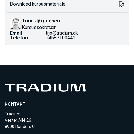
Download kursusmateriale
Fuld pris er den totale pris for kurset og gælder som
regel dig med en videregående uddannelse.
Prisen på AMU-kurser er fastlagt i finansloven og kan
Trine Jørgensen
ændres ved årsskiftet.
Kursussekretær
Email
trjo@tradium.dk
Telefon
+4587100441
KONTAKT
Tradium
Vester Allé 26
8900 Randers C