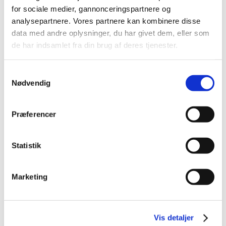
Jobinstruktion, oplæring af
for sociale medier, gannonceringspartnere og
produktionsmedarbejder
analysepartnere. Vores partnere kan kombinere disse
Dato
06-10-2026 - 07-10-2026
data med andre oplysninger, du har givet dem, eller som
Fagkode
48005
de har indsamlet fra din brug af deres tjenester.
Pris:
436,00 kr.
Varighed
2 dage
Samtykkevalg
Fakta
Nødvendig
Præferencer
VEU-Godtgørelse og befordringstilskud
Statistik
Praktiske informationer
Marketing
Målgruppe
Vis detaljer
Kursusbevis