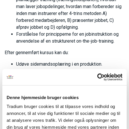
man laver jobopdelinger, hvordan man forbereder sig
inden man instruerer efter 4-trins metoden A)
forbered medarbejderen, B) præsenter jobbet, C)
afprøv jobbet og D) opfølgning.
Forståelse for principperne for en jobinstruktion og
anvendelse af en struktureret on-the-job-training.
Efter gennemført kursus kan du:
Udøve sidemandsoplæring i en produktion.
Tilrettelægge et træningsprogram.
Lave jobopdelinger.
Instruere efter 4-trinsmetoden.
Selvstændigt drive den fortløbende træning og
Denne hjemmeside bruger cookies
kontinuerligt fremsætte forbedringsforslag ved hjælp
af viden om teknikker inden for sidemandsoplæring
Tradium bruger cookies til at tilpasse vores indhold og
og trinmetoden.
annoncer, til at vise dig funktioner til sociale medier og til
Fag til kurset
at analysere vores trafik. Vi deler også oplysninger om
din brug af vores hjemmeside med vores partnere inden