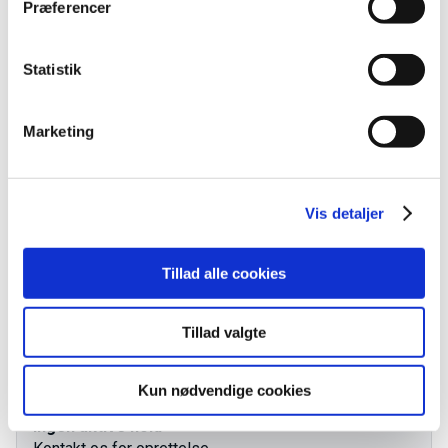
Præferencer
Fakta
Statistik
VEU-Godtgørelse og befordringstilskud
Marketing
Praktiske informationer
Vis detaljer
Målgruppe
Tillad alle cookies
Kursusbevis
Tillad valgte
Kontakt os
Kun nødvendige cookies
Ingen aktive hold