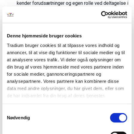
kender forudsætninger og egen rolle ved deltagelse i
disse.
Du får desuden viden om digitale redskaber til læsning og
skrivning og kan anvende disse efter behov.
Denne hjemmeside bruger cookies
Efter kurset er du også opmærksom på kulturmødets
Tradium bruger cookies til at tilpasse vores indhold og
betydning og hvad kulturforskelle indebærer og kan
annoncer, til at vise dig funktioner til sociale medier og til
dermed tilpasse kommunikation til samarbejdspartnerens
at analysere vores trafik. Vi deler også oplysninger om
kulturbaggrund og forventning til service samt til
din brug af vores hjemmeside med vores partnere inden
virksomhedens servicemål.
for sociale medier, gannonceringspartnere og
analysepartnere. Vores partnere kan kombinere disse
Du kan, på baggrund af egen kulturel selvforståelse, samt
data med andre oplysninger, du har givet dem, eller som
kendskab til og forståelse for andre menneskers
de har indsamlet fra din brug af deres tjenester.
forskellige kulturelle, religiøse, sproglige og etniske
baggrunde, kommunikere med passagererne på en måde,
der tager hensyn til passagerernes kulturelle baggrunde.
Samtykkevalg
Nødvendig
På dette kursus lærer du at formulere en personlig vision
og handlingsplan for dit eget merbidrag i virksomheden.