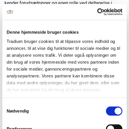
kender forudsætninger og egen rolle ved deltagelse i
disse.
Du får desuden viden om digitale redskaber til læsning og
skrivning og kan anvende disse efter behov.
Denne hjemmeside bruger cookies
Efter kurset er du også opmærksom på kulturmødets
Tradium bruger cookies til at tilpasse vores indhold og
betydning og hvad kulturforskelle indebærer og kan
annoncer, til at vise dig funktioner til sociale medier og til
dermed tilpasse kommunikation til samarbejdspartnerens
at analysere vores trafik. Vi deler også oplysninger om
kulturbaggrund og forventning til service samt til
din brug af vores hjemmeside med vores partnere inden
virksomhedens servicemål.
for sociale medier, gannonceringspartnere og
Du kan, på baggrund af egen kulturel selvforståelse, samt
analysepartnere. Vores partnere kan kombinere disse
kendskab til og forståelse for andre menneskers
data med andre oplysninger, du har givet dem, eller som
forskellige kulturelle, religiøse, sproglige og etniske
de har indsamlet fra din brug af deres tjenester.
baggrunde, kommunikere med passagererne på en måde,
der tager hensyn til passagerernes kulturelle baggrunde.
Samtykkevalg
Nødvendig
På dette kursus lærer du at formulere en personlig vision
og handlingsplan for dit eget merbidrag i virksomheden.
Fakta
Præferencer