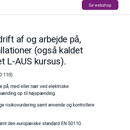
Se webshop
ift af og arbejde på,
llationer (også kaldet
et L-AUS kursus).
0 110).
e på, med eller nær ved elektriske
 spænding op til højspænding.
e risikovurdering samt anvende og kontrollere
 samt den europæiske standard EN 50110.