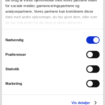
Varighed
2 dage
for sociale medier, gannonceringspartnere og
analysepartnere. Vores partnere kan kombinere disse
data med andre oplysninger, du har givet dem, eller som
Ledelse af teams/produktionsgrupper
de har indsamlet fra din brug af deres tjenester.
Dato
29-09-2026 - 29-09-2026
Fagkode
43573
Pris:
654,00 kr.
Samtykkevalg
Varighed
1 dag
Nødvendig
Fakta
Præferencer
VEU-Godtgørelse og befordringstilskud
Statistik
Praktiske informationer
Marketing
Målgruppe
Vis detaljer