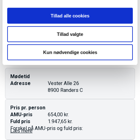
Kursusbevis
Tillad alle cookies
Startdato
01.09.2026
Tillad valgte
Varighed
3 dage
Ledige pladser
2 pladser
Kun nødvendige cookies
Tilmeld forløbet
Mødetid
Adresse
Vester Alle 26
8900 Randers C
Pris pr. person
AMU-pris
654,00 kr.
Fuld pris
1.947,65 kr.
Forskel på AMU-pris og fuld pris:
Læs mere