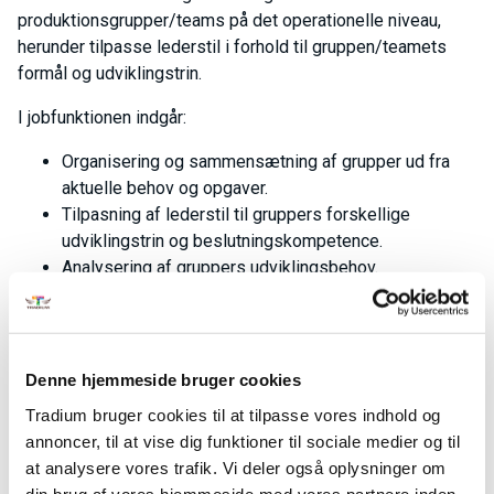
produktionsgrupper/teams på det operationelle niveau,
herunder tilpasse lederstil i forhold til gruppen/teamets
formål og udviklingstrin.
I jobfunktionen indgår:
Organisering og sammensætning af grupper ud fra
aktuelle behov og opgaver.
Tilpasning af lederstil til gruppers forskellige
udviklingstrin og beslutningskompetence.
Analysering af gruppers udviklingsbehov.
Anvendelse af forskellige ledelsesteknikker til at
udvikle og fremme samspillet i grupper.
Fag til kurset
Denne hjemmeside bruger cookies
Ledelse af teams/produktionsgrupper
Tradium bruger cookies til at tilpasse vores indhold og
Dato
01-09-2026 - 02-09-2026
annoncer, til at vise dig funktioner til sociale medier og til
Fagkode
43573
at analysere vores trafik. Vi deler også oplysninger om
Pris:
654,00 kr.
din brug af vores hjemmeside med vores partnere inden