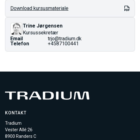
AMU-pris gælder for ufaglærte og faglærte.
Download kursusmateriale
Fuld pris er den totale pris for kurset og gælder som
regel dig med en videregående uddannelse.
Prisen på AMU-kurser er fastlagt i finansloven og kan
Trine Jørgensen
ændres ved årsskiftet.
Kursussekretær
Email
trjo@tradium.dk
Telefon
+4587100441
KONTAKT
Tradium
Vester Allé 26
8900 Randers C