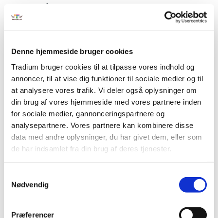
klimaforandringer.
Har du forståelse for, hvorfor det er nødvendigt for
medarbejdere at bidrage til grøn omstilling af
produktionen i industrien.
Denne hjemmeside bruger cookies
Kender du egne muligheder for at bidrage til grøn
omstilling i produktionen.
Tradium bruger cookies til at tilpasse vores indhold og
annoncer, til at vise dig funktioner til sociale medier og til
Efter gennemført kursus kan du:
at analysere vores trafik. Vi deler også oplysninger om
din brug af vores hjemmeside med vores partnere inden
Skelne mellem fossile brændsler og bæredygtige
for sociale medier, gannonceringspartnere og
energikilder, og har grundlæggende indsigt i, hvor
analysepartnere. Vores partnere kan kombinere disse
disse anvendes i industrien.
data med andre oplysninger, du har givet dem, eller som
Foretage en CO2-beregning ved hjælp af en enkel,
de har indsamlet fra din brug af deres tjenester.
webbaseret CO2-beregner.
Ud fra grundlæggende kendskab til energiformer og
klimaforandringer, bidrage med konkrete forslag til,
Samtykkevalg
Nødvendig
hvordan CO2-aftryk og ressourceforbrug kan
reduceres i eget jobområde.
Fakta
Præferencer