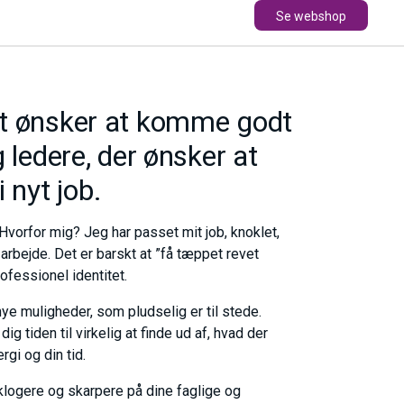
Se webshop
lot ønsker at komme godt
g ledere, der ønsker at
 nyt job.
vorfor mig? Jeg har passet mit job, knoklet,
rbejde. Det er barskt at ”få tæppet revet
ofessionel identitet.
ye muligheder, som pludselig er til stede.
g tiden til virkelig at finde ud af, hvad der
gi og din tid.
klogere og skarpere på dine faglige og