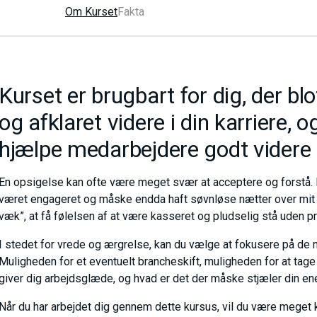
Om Kurset
Fakta
Kurset er brugbart for dig, der b
og afklaret videre i din karriere, o
hjælpe medarbejdere godt videre i
En opsigelse kan ofte være meget svær at acceptere og forstå. H
været engageret og måske endda haft søvnløse nætter over mit a
væk”, at få følelsen af at være kasseret og pludselig stå uden pr
I stedet for vrede og ærgrelse, kan du vælge at fokusere på de n
Muligheden for et eventuelt brancheskift, muligheden for at tage di
giver dig arbejdsglæde, og hvad er det der måske stjæler din ener
Når du har arbejdet dig gennem dette kursus, vil du være meget 