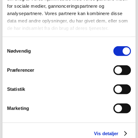
Fakta
for sociale medier, gannonceringspartnere og
analysepartnere. Vores partnere kan kombinere disse
data med andre oplysninger, du har givet dem, eller som
VEU-Godtgørelse og befordringstilskud
de har indsamlet fra din brug af deres tjenester.
Samtykkevalg
Praktiske informationer
Nødvendig
Målgruppe
Præferencer
Kursusbevis
Statistik
Kontakt os
Marketing
Ingen aktive hold
Vis detaljer
Kontakt os for oprettelse