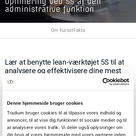
Optimering ved 5S af den
administrative funktion
Om Kurset
Fakta
Lær at benytte lean-værktøjet 5S til at
analysere og effektivisere dine mest
almindelige administrative
arbejdsgange i hverdagen.
Efter kurset kan du analysere de administrative
Denne hjemmeside bruger cookies
arbejdsgange, der er almindeligt forekommende på
Tradium bruger cookies til at tilpasse vores indhold og
arbejdspladsen og kan på den baggrund i samarbejde med
annoncer, til at vise dig funktioner til sociale medier og til
andre planlægge og gennemføre en optimeringsproces for
at analysere vores trafik. Vi deler også oplysninger om
den administrative funktion ved brug af lean-værktøjet 5S.
din brug af vores hjemmeside med vores partnere inden