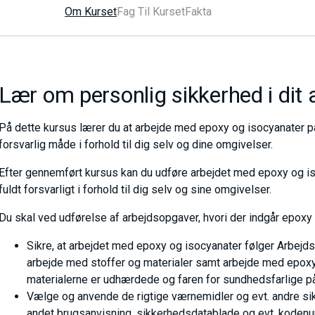
Om Kurset
Fag Til Kurset
Fakta
Lær om personlig sikkerhed i dit 
På dette kursus lærer du at arbejde med epoxy og isocyanater 
forsvarlig måde i forhold til dig selv og dine omgivelser.
Efter gennemført kursus kan du udføre arbejdet med epoxy og 
fuldt forsvarligt i forhold til dig selv og sine omgivelser.
Du skal ved udførelse af arbejdsopgaver, hvori der indgår epoxy
Sikre, at arbejdet med epoxy og isocyanater følger Arbejd
arbejde med stoffer og materialer samt arbejde med epoxy 
materialerne er udhærdede og faren for sundhedsfarlige på
Vælge og anvende de rigtige værnemidler og evt. andre sik
andet brugsanvisning, sikkerhedsdatablade og evt. koden