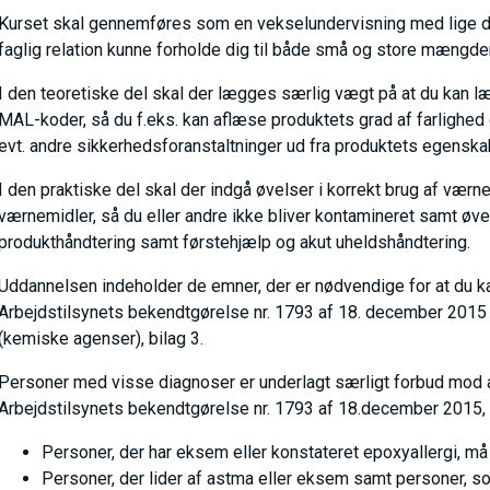
Kurset skal gennemføres som en vekselundervisning med lige de
faglig relation kunne forholde dig til både små og store mængder
I den teoretiske del skal der lægges særlig vægt på at du kan
MAL-koder, så du f.eks. kan aflæse produktets grad af farlighed
evt. andre sikkerhedsforanstaltninger ud fra produktets egenska
I den praktiske del skal der indgå øvelser i korrekt brug af værn
værnemidler, så du eller andre ikke bliver kontamineret samt øve
produkthåndtering samt førstehjælp og akut uheldshåndtering.
Uddannelsen indeholder de emner, der er nødvendige for at du kan
Arbejdstilsynets bekendtgørelse nr. 1793 af 18. december 2015
(kemiske agenser), bilag 3.
Personer med visse diagnoser er underlagt særligt forbud mod 
Arbejdstilsynets bekendtgørelse nr. 1793 af 18.december 2015, b
Personer, der har eksem eller konstateret epoxyallergi, m
Personer, der lider af astma eller eksem samt personer, so