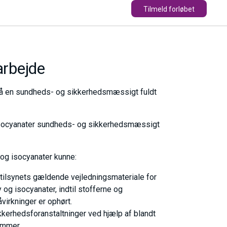
Tilmeld forløbet
arbejde
på en sundheds- og sikkerhedsmæssigt fuldt
isocyanater sundheds- og sikkerhedsmæssigt
 og isocyanater kunne:
stilsynets gældende vejledningsmateriale for
og isocyanater, indtil stofferne og
virkninger er ophørt.
kerhedsforanstaltninger ved hjælp af blandt
ummer.