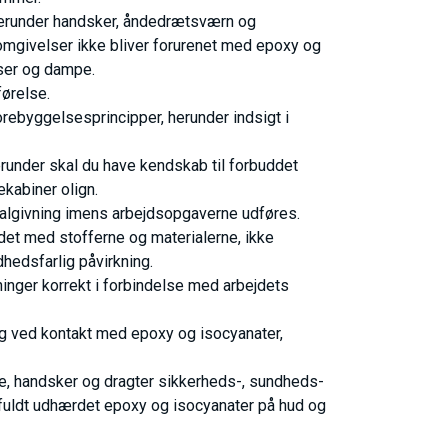
herunder handsker, åndedrætsværn og
mgivelser ikke bliver forurenet med epoxy og
sser og dampe.
førelse.
rebyggelsesprincipper, herunder indsigt i
herunder skal du have kendskab til forbuddet
kabiner olign.
gnalgivning imens arbejdsopgaverne udføres.
det med stofferne og materialerne, ikke
dhedsfarlig påvirkning.
inger korrekt i forbindelse med arbejdets
ing ved kontakt med epoxy og isocyanater,
ge, handsker og dragter sikkerheds-, sundheds-
e fuldt udhærdet epoxy og isocyanater på hud og