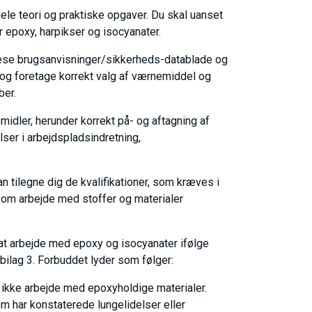
le teori og praktiske opgaver. Du skal uanset
 epoxy, harpikser og isocyanater.
 læse brugsanvisninger/sikkerheds-datablade og
 og foretage korrekt valg af værnemiddel og
ber.
emidler, herunder korrekt på- og aftagning af
lser i arbejdspladsindretning,
 tilegne dig de kvalifikationer, som kræves i
 om arbejde med stoffer og materialer
at arbejde med epoxy og isocyanater ifølge
ilag 3. Forbuddet lyder som følger:
å ikke arbejde med epoxyholdige materialer.
m har konstaterede lungelidelser eller