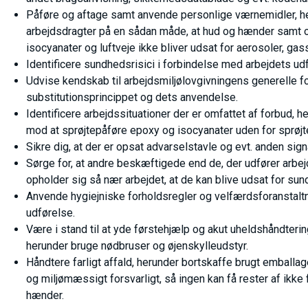
Påføre og aftage samt anvende personlige værnemidler, 
arbejdsdragter på en sådan måde, at hud og hænder samt o
isocyanater og luftveje ikke bliver udsat for aerosoler, ga
Identificere sundhedsrisici i forbindelse med arbejdets ud
Udvise kendskab til arbejdsmiljølovgivningens generelle fo
substitutionsprincippet og dets anvendelse.
Identificere arbejdssituationer der er omfattet af forbud, 
mod at sprøjtepåføre epoxy og isocyanater uden for sprøjte
Sikre dig, at der er opsat advarselstavle og evt. anden si
Sørge for, at andre beskæftigede end de, der udfører arbej
opholder sig så nær arbejdet, at de kan blive udsat for sun
Anvende hygiejniske forholdsregler og velfærdsforanstaltn
udførelse.
Være i stand til at yde førstehjælp og akut uheldshåndter
herunder bruge nødbruser og øjenskylleudstyr.
Håndtere farligt affald, herunder bortskaffe brugt emballa
og miljømæssigt forsvarligt, så ingen kan få rester af ikk
hænder.