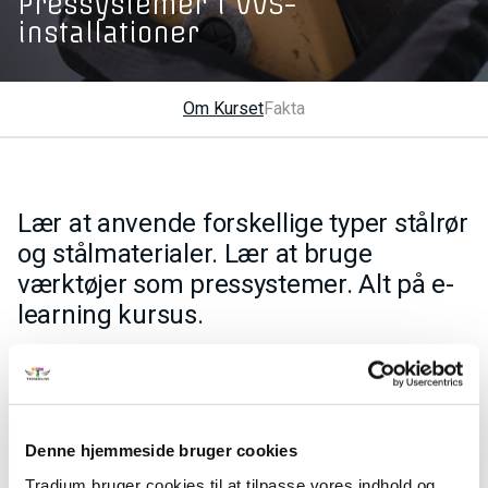
Pressystemer i VVS-
installationer
Om Kurset
Fakta
Lær at anvende forskellige typer stålrør
og stålmaterialer. Lær at bruge
værktøjer som pressystemer. Alt på e-
learning kursus.
Målet er, at du på sikker og forsvarlig vis kan opbygge eller
reparere en installation med disse materialer, hvor du
undgår utætheder og unødvendig nedslidning og korrosion.
Denne hjemmeside bruger cookies
På kurset lærer du om:
Tradium bruger cookies til at tilpasse vores indhold og