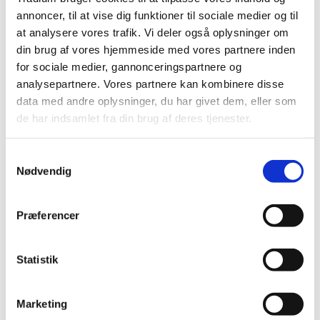
Spændingsrækkefølge, materialesammensætning og
annoncer, til at vise dig funktioner til sociale medier og til
materialetyper
at analysere vores trafik. Vi deler også oplysninger om
Delvis udskiftning i eksisterende installationer
din brug af vores hjemmeside med vores partnere inden
Længdeudvidelse, ekspansionsmuligheder og
for sociale medier, gannonceringspartnere og
fastgørelser
analysepartnere. Vores partnere kan kombinere disse
Transport og opbevaring af rør
data med andre oplysninger, du har givet dem, eller som
Overskæring og afgratning
de har indsamlet fra din brug af deres tjenester.
Samlings- og presværktøj
Montagefejl
Samtykkevalg
Korrosionsformer og gode råd til at undgå korrosion
Nødvendig
Vandkvalitet, geografisk placering og regionale
forskelle
Biofilm
Præferencer
OBS dette er et online kursus med e-learning.
Fakta
Statistik
Marketing
Målgruppe