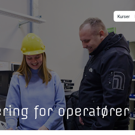
Kurser
ing for operatører v