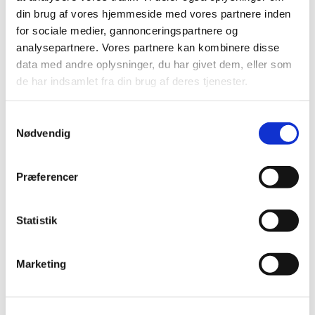
din brug af vores hjemmeside med vores partnere inden
for sociale medier, gannonceringspartnere og
Fakta
analysepartnere. Vores partnere kan kombinere disse
data med andre oplysninger, du har givet dem, eller som
de har indsamlet fra din brug af deres tjenester.
VEU-Godtgørelse og befordringstilskud
Samtykkevalg
Nødvendig
Praktiske informationer
Præferencer
Målgruppe
Statistik
Kursusbevis
Marketing
Kontakt os