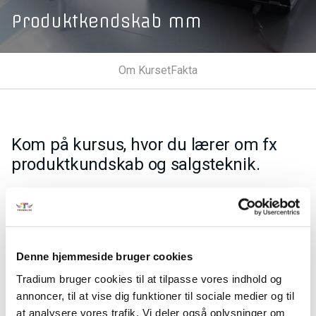
Produktkendskab mm
Om Kurset
Fakta
Kom på kursus, hvor du lærer om fx
produktkundskab og salgsteknik.
Få viden om:
GDPR og IT-sikkerhed
Medarbejdernes personlige ressourcer i jobbet
Telefonisk problemløsning i kundekontaktfunktioner
Denne hjemmeside bruger cookies
Produktkundskab- og -vejledning i detail
Tradium bruger cookies til at tilpasse vores indhold og
Salgsteknik for salgs- og servicemedarbejdere
annoncer, til at vise dig funktioner til sociale medier og til
Jobrelateret brug af styresystemer på pc
at analysere vores trafik. Vi deler også oplysninger om