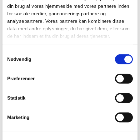
På kurset lærer du at opstille faglige og personlige mål for
din brug af vores hjemmeside med vores partnere inden
kvalificering og uddannelse inden for dit fagområde.
for sociale medier, gannonceringspartnere og
Fakta
analysepartnere. Vores partnere kan kombinere disse
data med andre oplysninger, du har givet dem, eller som
de har indsamlet fra din brug af deres tjenester.
VEU-Godtgørelse og befordringstilskud
Samtykkevalg
Nødvendig
Praktiske informationer
Præferencer
Målgruppe
Statistik
Kursusbevis
Marketing
Kontakt os