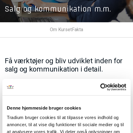
Salg og kommunikation m.m.
Om Kurset
Fakta
Få værktøjer og bliv udviklet inden for
salg og kommunikation i detail.
Lær at anvende:
markedsanalyse, markedsføring og kommunikation
informationsteknologi samt fremmedsprog i
jobsituationer
Denne hjemmeside bruger cookies
arbejde metodisk med salgs- og
Tradium bruger cookies til at tilpasse vores indhold og
markedsføringsaktiviteter og kundeserviceopgaver.
annoncer, til at vise dig funktioner til sociale medier og til
at analysere vores trafik. Vi deler også oplysninger om