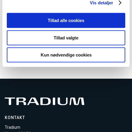
Vis detaljer
Ingen aktive hold
Kontakt os for oprettelse
Tillad alle cookies
AMU kundeservice
Email
AMU-service@tradium.dk
Tillad valgte
Download kursusmateriale
Kun nødvendige cookies
KONTAKT
Tradium