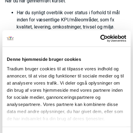
Når du har gennemført kurset:
Har du synligt overblik over status i forhold til mål
inden for væsentlige KPI/måleområder, som fx
kvalitet, levering, omkostninger, trivsel og miljø.
Kan du anvende tavlemøder som en væsentlig del af
planlægningen af det daglige arbejde samt i arbejdet
med problemløsning og forbedringer.
Kan du med udgangspunkt i tavlemøder reagere og
Denne hjemmeside bruger cookies
sikre rigtig aktivitet ud fra mål og nøgletal.
Tradium bruger cookies til at tilpasse vores indhold og
Samtidig har du efter kurset:
annoncer, til at vise dig funktioner til sociale medier og til
at analysere vores trafik. Vi deler også oplysninger om
Praktisk kendskab til elementær facilitering ifm.
din brug af vores hjemmeside med vores partnere inden
opgaveplanlægning, grundlæggende support i
for sociale medier, gannonceringspartnere og
forbindelse med udfyldelse af opgavebeskrivelser
analysepartnere. Vores partnere kan kombinere disse
PDCA (plan, do, check, act), support til opfølgning på
data med andre oplysninger, du har givet dem, eller som
igangværende opgaver og projekter via kaizentavle
de har indsamlet fra din brug af deres tjenester.
samt facilitering af forbedringstiltag.
Værktøjer til kommunikation og videndeling på