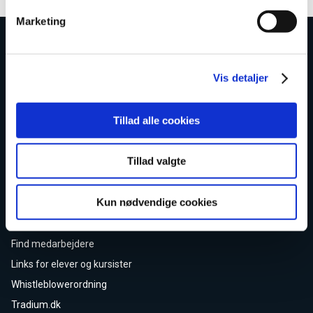
Marketing
Vis detaljer
KONTAKT
Tillad alle cookies
Tradium
Vester Allé 26
Tillad valgte
8900 Randers C
E-mail:
info@tradium.dk
Kun nødvendige cookies
Telefon: +45
7011 1010
VIGTIGE LINKS
Find medarbejdere
Links for elever og kursister
Whistleblowerordning
Tradium.dk