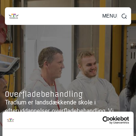
MENU
Overfladebehandling
Tradium er landsdækkende skole i
efteruddannelser overfladebehandling. Vi
udbyder efteruddannelse indenfor vådlakering,
pulverlakering samt kemisk forbehandling.