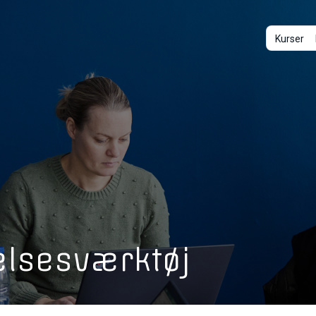
Kurser
elsesværktøj