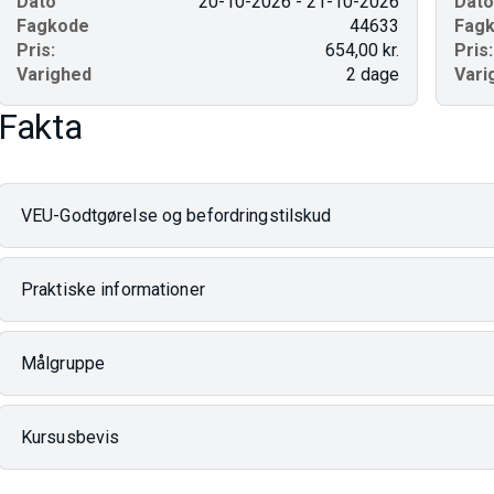
Dato
20-10-2026 - 21-10-2026
Dato
Fagkode
44633
Fag
Pris:
654,00 kr.
Pris:
Varighed
2 dage
Vari
Fakta
VEU-Godtgørelse og befordringstilskud
Praktiske informationer
Målgruppe
Kursusbevis