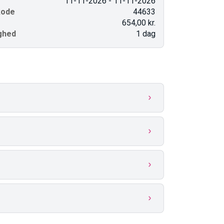
11-11-2026 - 11-11-2026
kode
44633
654,00 kr.
ghed
1 dag