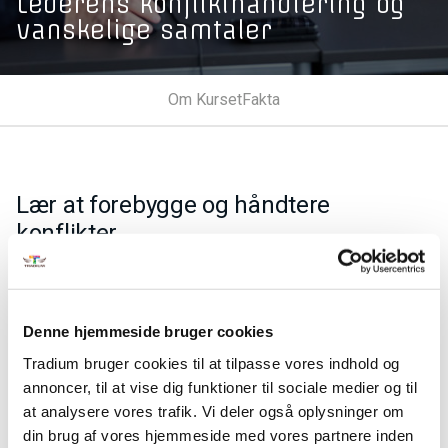
Lederens konflikthåndtering og
vanskelige samtaler
Om Kurset
Fakta
Lær at forebygge og håndtere
konflikter.
Efter kurset kan du i ledelsesfunktionen - gennem dit
kendskab til teorier om konflikter, deres udvikling og
parternes reaktioner - forebygge og håndtere konflikter og
Denne hjemmeside bruger cookies
gennemføre samtaler med konfliktpotentiale.
Tradium bruger cookies til at tilpasse vores indhold og
Du lærer desuden at afdække relevante
annoncer, til at vise dig funktioner til sociale medier og til
kerneproblemstillinger i en konflikt.
at analysere vores trafik. Vi deler også oplysninger om
Fakta
din brug af vores hjemmeside med vores partnere inden