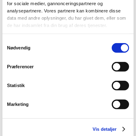
for sociale medier, gannonceringspartnere og
analysepartnere. Vores partnere kan kombinere disse
data med andre oplysninger, du har givet dem, eller som
VEU-Godtgørelse og befordringstilskud
de har indsamlet fra din brug af deres tjenester.
Praktiske informationer
Samtykkevalg
Nødvendig
Målgruppe
Præferencer
Kursusbevis
Statistik
Kontakt os
Marketing
Ingen aktive hold
Kontakt os for oprettelse
Vis detaljer