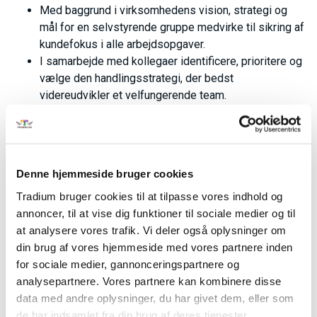
Med baggrund i virksomhedens vision, strategi og
mål for en selvstyrende gruppe medvirke til sikring af
kundefokus i alle arbejdsopgaver.
I samarbejde med kollegaer identificere, prioritere og
vælge den handlingsstrategi, der bedst
videreudvikler et velfungerende team.
Efter kurset kan du:
Tilegne dig ny viden og er motiveret til yderligere
udvikling og uddannelse, fagligt såvel som personligt
Denne hjemmeside bruger cookies
med henblik på at matche omskiftelige behov på
Tradium bruger cookies til at tilpasse vores indhold og
arbejdspladsen og arbejdsmarkedet som helhed.
annoncer, til at vise dig funktioner til sociale medier og til
Opstille klare ønsker og mål i forhold til egen
at analysere vores trafik. Vi deler også oplysninger om
kvalificering og uddannelse med henblik på at matche
din brug af vores hjemmeside med vores partnere inden
behovene inden for eget fagområde.
for sociale medier, gannonceringspartnere og
Håndtere udviklingssamtaler herunder etablere
analysepartnere. Vores partnere kan kombinere disse
kontakt med og blive forstået af andre mennesker og
data med andre oplysninger, du har givet dem, eller som
tackle situationer, hvor deltageren møder modstand,
de har indsamlet fra din brug af deres tjenester.