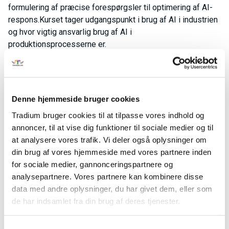
formulering af præcise forespørgsler til optimering af AI-
respons.Kurset tager udgangspunkt i brug af AI i industrien
og hvor vigtig ansvarlig brug af AI i
produktionsprocesserne er.
På kurset lærer du om følgende:
De grundlæggende principper for kunstig intelligens
(AI) og prompting i industrien
Denne hjemmeside bruger cookies
Hvordan man prompter
Tradium bruger cookies til at tilpasse vores indhold og
Får viden om AI-værktøjer på grundlæggende niveau
annoncer, til at vise dig funktioner til sociale medier og til
De mest brugte AI-værktøjer fra industriens verden
at analysere vores trafik. Vi deler også oplysninger om
Forskellige måder AI-prompting kan anvendes i
din brug af vores hjemmeside med vores partnere inden
industrien
for sociale medier, gannonceringspartnere og
Ansvarlig brug af AI og overvejelserne bag brug af AI
analysepartnere. Vores partnere kan kombinere disse
data med andre oplysninger, du har givet dem, eller som
Ovenstående temaer betyder, at du efter gennemført
de har indsamlet fra din brug af deres tjenester.
kursus kan:
Forstå hvordan AI virker og hvordan det virker i
Samtykkevalg