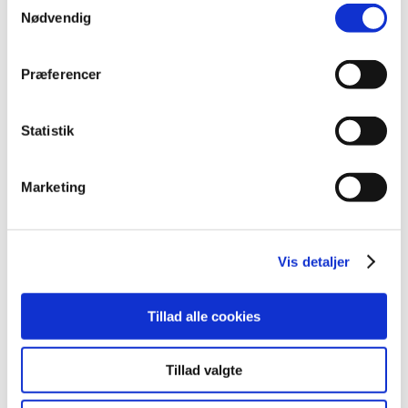
praksis i industrien
Nødvendig
Prompte AI-systemer til forskellige typer af opgaver
på grundlæggende niveau
Præferencer
Bruge strukturerede AI-spørgeteknikker, så du får
anvendelige svar, som understøtter dine
produktionsopgaver
Statistik
Fakta
Marketing
VEU-Godtgørelse og befordringstilskud
Vis detaljer
Praktiske informationer
Tillad alle cookies
Målgruppe
Tillad valgte
Kursusbevis