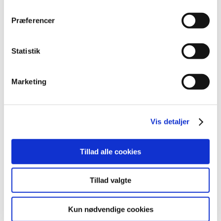
Præferencer
Elevtilfredshed
Statistik
Lønrefusion og tilskud
Marketing
Skolehjem
Vis detaljer
Tillad alle cookies
ELEVAKADEMI
Tillad valgte
Hvilke uddannelser kan du
tage på elevakademiet?
Kun nødvendige cookies