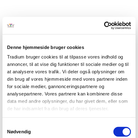
RETAIL & MANAGEMENT
Denne hjemmeside bruger cookies
Værd at vide om
Tradium bruger cookies til at tilpasse vores indhold og
elevakademi
annoncer, til at vise dig funktioner til sociale medier og til
at analysere vores trafik. Vi deler også oplysninger om
Information
din brug af vores hjemmeside med vores partnere inden
for sociale medier, gannonceringspartnere og
Elevuddannelse i verdensklasse
analysepartnere. Vores partnere kan kombinere disse
data med andre oplysninger, du har givet dem, eller som
de har indsamlet fra din brug af deres tjenester.
Retail
Samtykkevalg
Nødvendig
Pædagogik