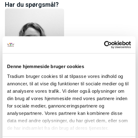
Har du spørgsmål?
Denne hjemmeside bruger cookies
Tradium bruger cookies til at tilpasse vores indhold og
annoncer, til at vise dig funktioner til sociale medier og til
Rikke Tindbæk Jakobsen
at analysere vores trafik. Vi deler også oplysninger om
Kursussekretær
E-mail:
rtj@tradium.dk
din brug af vores hjemmeside med vores partnere inden
Telefon:
+4587100437
for sociale medier, gannonceringspartnere og
analysepartnere. Vores partnere kan kombinere disse
data med andre oplysninger, du har givet dem, eller som
de har indsamlet fra din brug af deres tjenester.