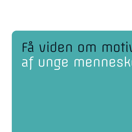
Få viden om moti
af unge mennesk