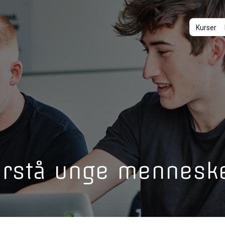
Kurser
 forstå unge mennesk