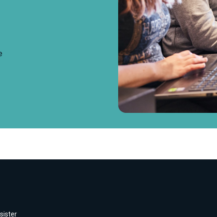
e
sister