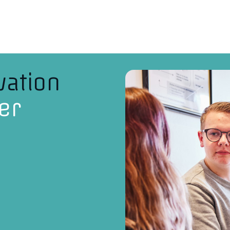
vation
er