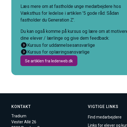
Læs mere om at fastholde unge medarbejdere hos
Væksthus for ledelse i artiklen '5 gode råd: Sådan
fastholder du Generation Z'.
Du kan også komme på kursus og lære om at motiver
dine elever / lærlinge og give dem feedback:
Kursus for uddannelsesansvarlige
Kursus for oplæringsansvarlige
Se artiklen fra lederweb.dk
KONTAKT
VIGTIGE LINKS
Tradium
Find medarbejdere
Vester Allé 26
Links for elever og kur