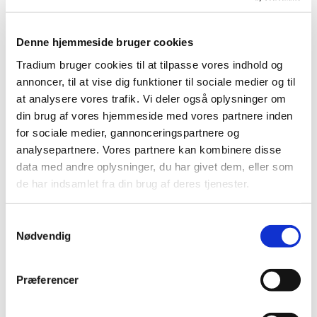
stedet for
"du var vred."
Det første skaber dialog, det
andet skaber forsvar.
Denne hjemmeside bruger cookies
NLP i kollegiale relationer
Tradium bruger cookies til at tilpasse vores indhold og
annoncer, til at vise dig funktioner til sociale medier og til
Mange konflikter mellem kolleger opstår ikke på grund af
at analysere vores trafik. Vi deler også oplysninger om
store uenigheder, men fordi små misforståelser vokser.
din brug af vores hjemmeside med vores partnere inden
NLP giver værktøjer til at opdage, hvordan vi kommunikerer
for sociale medier, gannonceringspartnere og
forskelligt:
analysepartnere. Vores partnere kan kombinere disse
Nogle er meget
visuelle
og siger:
"Jeg kan se, hvor vi
data med andre oplysninger, du har givet dem, eller som
skal hen."
de har indsamlet fra din brug af deres tjenester.
Andre er
auditive
:
"Det lyder ikke helt rigtigt."
Andre igen er
kinæstetiske
:
"Jeg har en god
Samtykkevalg
mavefornemmelse."
Nødvendig
Hvis vi møder hinanden i det system, den anden bruger,
skaber vi klarhed og forståelse. Det er dyb kommunikation i
Præferencer
praksis.