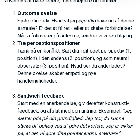
anvendes af både ledere, medarbejdere og familier:
Outcome øvelse
Spørg dig selv: Hvad vil jeg
egentlig
have ud af denne
samtale? Er det at få ret - eller at skabe forbindelse?
Når vi fokuserer på outcome, ændrer vi vores tilgang.
Tre perceptionspositioner
Tænk på en konflikt. Sæt dig i dit eget perspektiv (1.
position), i den andens (2. position), og som neutral
observatør (3. position). Hvad ser du anderledes?
Denne øvelse skaber empati og nye
handlemuligheder.
Sandwich-feedback
Start med en anerkendelse, giv derefter konstruktiv
feedback, og afslut med opmuntring. Eksempel:
"Jeg
sætter pris på din grundighed. Jeg tror, du kunne
styrke dit oplæg ved at gøre det kortere. Jeg er sikker
på, at det vil gøre dine pointer endnu stærkere."