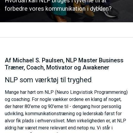
Hvordan kan NLP bruges i tyverne til at
forbedre vores kommunikation i dybden?
Af Michael S. Paulsen, NLP Master Business
Træner, Coach, Motivator og Awakener
NLP som værktøj til tryghed
Mange har hørt om NLP (Neuro Lingvistisk Programmering)
og coaching. For nogle vækker ordene en klang af noget,
der hører 80'erne og 90'erne til - dengang hvor personlig
udvikling, kommunikationstræning og lederskab først for
alvor fik plads i erhvervslivet. Men virkeligheden er, at NLP
aldrig har været mere relevant end netop nu. Vi står i