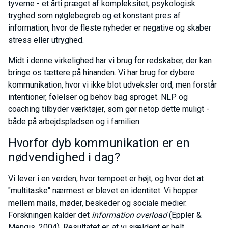
tyverne - et årti præget af kompleksitet, psykologisk
tryghed som nøglebegreb og et konstant pres af
information, hvor de fleste nyheder er negative og skaber
stress eller utryghed.
Midt i denne virkelighed har vi brug for redskaber, der kan
bringe os tættere på hinanden. Vi har brug for dybere
kommunikation, hvor vi ikke blot udveksler ord, men forstår
intentioner, følelser og behov bag sproget. NLP og
coaching tilbyder værktøjer, som gør netop dette muligt -
både på arbejdspladsen og i familien.
Hvorfor dyb kommunikation er en
nødvendighed i dag?
Vi lever i en verden, hvor tempoet er højt, og hvor det at
"multitaske" nærmest er blevet en identitet. Vi hopper
mellem mails, møder, beskeder og sociale medier.
Forskningen kalder det
information overload
(Eppler &
Mengis, 2004). Resultatet er, at vi sjældent er helt