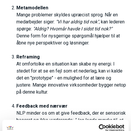
Metamodellen
Mange problemer skyldes upræcist sprog. Når en
medarbejder siger:
"Vi har aldrig tid nok"
, kan lederen
spørge:
"Aldrig? Hvornår havde I sidst tid nok?"
Denne form for nysgerrige spørgsmål hjælper til at
åbne nye perspektiver og løsninger.
Reframing
At omfortolke en situation kan skabe ny energi. I
stedet for at se en fejl som et nederlag, kan vi kalde
det en "prototype" - en mulighed for at lære og
justere. Mange innovative virksomheder bygger netop
på denne kultur.
Feedback med nærvær
NLP minder os om at give feedback, der er sensorisk
baseret og ikke vurderende:
"Jeg lagde mærke til, at
du talte hurtigere end normalt og hævede stemmen"
i