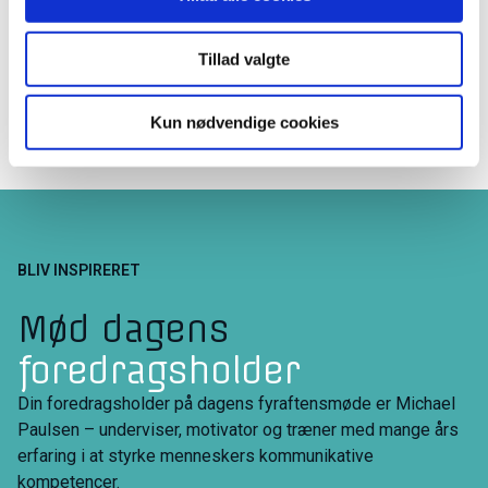
ActiveCampaign
Tillad valgte
Kun nødvendige cookies
BLIV INSPIRERET
Mød dagens
foredragsholder
Din foredragsholder på dagens fyraftensmøde er Michael
Paulsen – underviser, motivator og træner med mange års
erfaring i at styrke menneskers kommunikative
kompetencer.