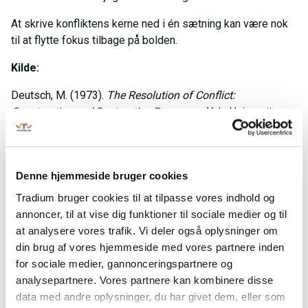
At skrive konfliktens kerne ned i én sætning kan være nok
til at flytte fokus tilbage på bolden.
Kilde:
Deutsch, M. (1973).
The Resolution of Conflict:
Constructive and Destructive Processes
. Yale University
Press.
Når vi taler om - og ikke med
Denne hjemmeside bruger cookies
En af de mest almindelige faldgruber i konflikter er, at vi
Tradium bruger cookies til at tilpasse vores indhold og
begynder at tale om hinanden i stedet for at tale med
annoncer, til at vise dig funktioner til sociale medier og til
hinanden. Det kan føles lettere at dele frustrationen med en
at analysere vores trafik. Vi deler også oplysninger om
kollega end at konfrontere personen direkte. Men her sker
din brug af vores hjemmeside med vores partnere inden
noget afgørende: Vi begynder at søge alliancer.
for sociale medier, gannonceringspartnere og
I stedet for at løse konflikten forstærker vi den. Vi får
analysepartnere. Vores partnere kan kombinere disse
bekræftet vores eget perspektiv og lukker os for dialogen.
data med andre oplysninger, du har givet dem, eller som