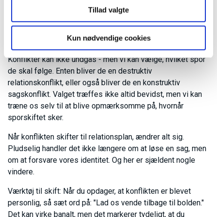
Thomas, K. W., & Kilmann, R. H. (1974).
Thomas-Kilmann
Tillad valgte
Conflict Mode Instrument
.
At vælge et andet spor
Kun nødvendige cookies
Konflikter kan ikke undgås - men vi kan vælge, hvilket spor
de skal følge. Enten bliver de en destruktiv
relationskonflikt, eller også bliver de en konstruktiv
sagskonflikt. Valget træffes ikke altid bevidst, men vi kan
træne os selv til at blive opmærksomme på, hvornår
sporskiftet sker.
Når konflikten skifter til relationsplan, ændrer alt sig.
Pludselig handler det ikke længere om at løse en sag, men
om at forsvare vores identitet. Og her er sjældent nogle
vindere.
Værktøj til skift: Når du opdager, at konflikten er blevet
personlig, så sæt ord på: "Lad os vende tilbage til bolden."
Det kan virke banalt, men det markerer tydeligt, at du