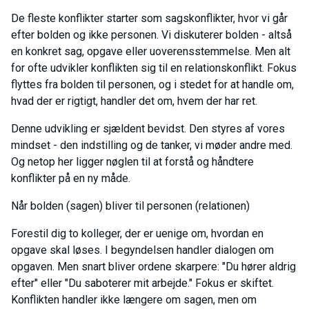
De fleste konflikter starter som sagskonflikter, hvor vi går
efter bolden og ikke personen. Vi diskuterer bolden - altså
en konkret sag, opgave eller uoverensstemmelse. Men alt
for ofte udvikler konflikten sig til en relationskonflikt. Fokus
flyttes fra bolden til personen, og i stedet for at handle om,
hvad der er rigtigt, handler det om, hvem der har ret.
Denne udvikling er sjældent bevidst. Den styres af vores
mindset - den indstilling og de tanker, vi møder andre med.
Og netop her ligger nøglen til at forstå og håndtere
konflikter på en ny måde.
Når bolden (sagen) bliver til personen (relationen)
Forestil dig to kolleger, der er uenige om, hvordan en
opgave skal løses. I begyndelsen handler dialogen om
opgaven. Men snart bliver ordene skarpere: "Du hører aldrig
efter" eller "Du saboterer mit arbejde." Fokus er skiftet.
Konflikten handler ikke længere om sagen, men om