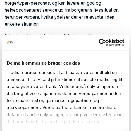
borgertyper/personas, og kan levere en god og
helhedsorienteret service ud fra borgerens livssituation,
herunder vurdere, hvilke ydelser der er relevante i den
enkelte situation.
Efter kurset kan du hjælpe i afklaringen af borgerens
situation og behov med afsæt i viden om metoder,
spørgeteknikker og værktøjer indenfor dette. Du kan forstå
servicebegrebet generelt set og i forhold til
Denne hjemmeside bruger cookies
borgerbetjeningen og anvende overordnet viden om
elementær servicepsykologi og kan anvende den i praksis.
Tradium bruger cookies til at tilpasse vores indhold og
annoncer, til at vise dig funktioner til sociale medier og til
Deltageren kan anvende overordnet viden om de
at analysere vores trafik. Vi deler også oplysninger om
forskellige henvendelseskanaler, herunder forstår
din brug af vores hjemmeside med vores partnere inden
kanalernes særlige muligheder og udfordringer og kan
for sociale medier, gannonceringspartnere og
analysere og vurdere karakteren af disse, samt anvende
analysepartnere. Vores partnere kan kombinere disse
denne viden for at levere den bedste og mest effektive
data med andre oplysninger, du har givet dem, eller som
service i den enkelte situation. Du kan forstå målsætningen
de har indsamlet fra din brug af deres tjenester.
om, at borgerne så vidt muligt skal betjene sig selv og har