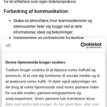
for at reflektere over egen ledelsespraksis.
Forbedring af kommunikation:
Skabe en atmosfære, hvor teammedlemmer og
interessenter føler sig trygge ved at dele
informationer, ideer og bekymringer.
Implementere og vedligeholde forskellige
kommunikationskanaler, der passer til forskellige
behov og målgrupper.
Klar og koncis kommunikation: Formidle informationer
på en klar, koncis og professionel måde, både
Denne hjemmeside bruger cookies
skriftligt og mundtligt, tilpasset modtagerens niveau
Tradium bruger cookies til at tilpasse vores indhold og
og behov.
annoncer, til at vise dig funktioner til sociale medier og til
Beskrivelse af interne
at analysere vores trafik. Vi deler også oplysninger om
kommunikationsstrømme:
din brug af vores hjemmeside med vores partnere inden
for sociale medier, gannonceringspartnere og
Kortlægning af alle interne kommunikationskanaler,
analysepartnere. Vores partnere kan kombinere disse
der bruges i teamet og i virksomheden.
data med andre oplysninger, du har givet dem, eller som