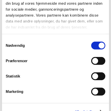
din brug af vores hjemmeside med vores partnere inden
dem i forhold til god kundeservice.
Fakta
for sociale medier, gannonceringspartnere og
analysepartnere. Vores partnere kan kombinere disse
data med andre oplysninger, du har givet dem, eller som
de har indsamlet fra din brug af deres tjenester.
VEU-Godtgørelse og befordringstilskud
Samtykkevalg
Praktiske informationer
Nødvendig
Præferencer
Målgruppe
Statistik
Kursusbevis
Marketing
Kontakt os