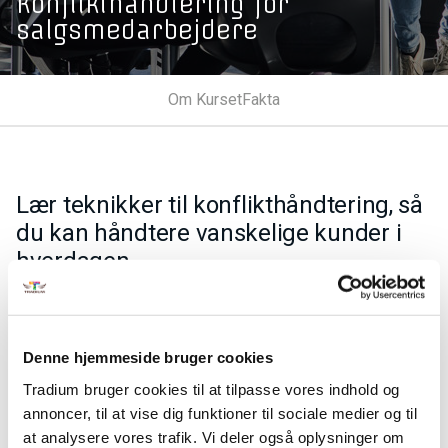
Konflikthåndtering for
salgsmedarbejdere
Om Kurset
Fakta
Lær teknikker til konflikthåndtering, så
du kan håndtere vanskelige kunder i
hverdagen.
Du får viden om kropssprogets betydning, så du kan
forbedre situationen, hvis der opstår konflikter i
kundesituationer.
Denne hjemmeside bruger cookies
Tradium bruger cookies til at tilpasse vores indhold og
Du lærer at klare vanskelige kundesituationer ved brug af
annoncer, til at vise dig funktioner til sociale medier og til
konstruktive kommunikationsværktøjer. Derudover får du
at analysere vores trafik. Vi deler også oplysninger om
viden om forskellige kundetyper og om, hvordan du tackler