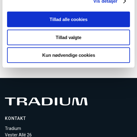
Vis detaljer
Ingen aktive hold
Kontakt os for oprettelse
Tillad alle cookies
AMU kundeservice
Email
AMU-service@tradium.dk
Tillad valgte
Download kursusmateriale
Kun nødvendige cookies
KONTAKT
Tradium
Vester Allé 26