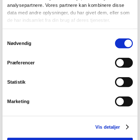
kompetenceudvikling
analysepartnere. Vores partnere kan kombinere disse
Dato
09-02-2027 - 09-02-2027
data med andre oplysninger, du har givet dem, eller som
Fagkode
49444
de har indsamlet fra din brug af deres tjenester.
Pris:
436,00 kr.
Varighed
1 dag
Samtykkevalg
Nødvendig
Fakta
Præferencer
VEU-Godtgørelse og befordringstilskud
Statistik
Praktiske informationer
Marketing
Målgruppe
Vis detaljer
Kursusbevis