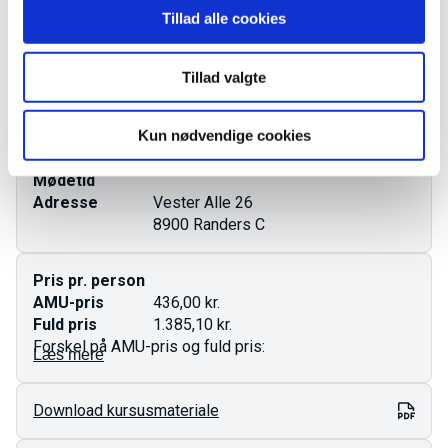
Tillad alle cookies
Startdato
13.01.2027
Varighed
2 dage
Tillad valgte
Ledige pladser
0 pladser
Tilmeld forløbet
Kun nødvendige cookies
Mødetid
Adresse
Vester Alle 26
8900 Randers C
Pris pr. person
AMU-pris
436,00 kr.
Fuld pris
1.385,10 kr.
Forskel på AMU-pris og fuld pris:
Læs mere
AMU-pris gælder for ufaglærte og faglærte.
Download kursusmateriale
Fuld pris er den totale pris for kurset og gælder som
regel dig med en videregående uddannelse.