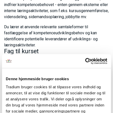
indfrier kompetencebehovet - enten gennem eksterne eller
interne læringsaktiviteter, som f.eks. kursusgennemførelse,
vidensdeling, sidemandsoplæring, jobbytte mv.
Du lærer at anvende relevante samtaleformer til
fastlæggelse af kompetenceudviklingsbehov og kan
identificere potentielle leverandører af udviklings- og
læringsaktiviteter.
Fag til kurset
Lederens redskaber til
kompetenceudvikling
Dato
13-01-2027 - 13-01-2027
Denne hjemmeside bruger cookies
Fagkode
49444
Pris:
436,00 kr.
Tradium bruger cookies til at tilpasse vores indhold og
Varighed
1 dag
annoncer, til at vise dig funktioner til sociale medier og til
at analysere vores trafik. Vi deler også oplysninger om
din brug af vores hjemmeside med vores partnere inden
Lederens redskaber til
for sociale medier, gannonceringspartnere og