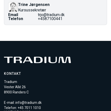
Prisen på AMU-kurser er fastlagt i finansloven og kan
Trine Jørgensen
ændres ved årsskiftet.
Kursussekretær
Email
trjo@tradium.dk
Telefon
+4587100441
KONTAKT
Tradium
Vester Allé 26
8900 Randers C
E-mail:
info@tradium.dk
Telefon: +45
7011 1010