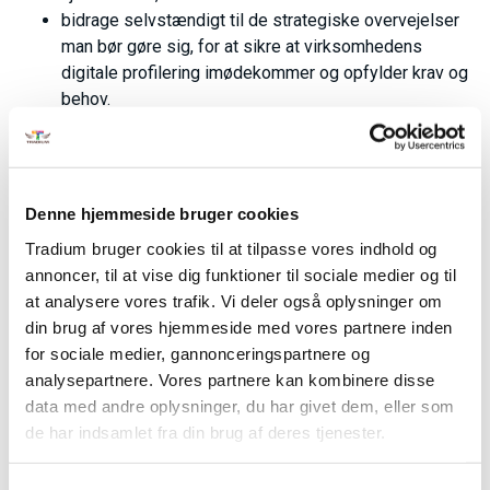
bidrage selvstændigt til de strategiske overvejelser
man bør gøre sig, for at sikre at virksomhedens
digitale profilering imødekommer og opfylder krav og
behov.
Krav og behov kan være alt fra kunder, samarbejdspartnere
som f.eks. offentlige instanser (smiley-ordning,
godkendelser, lovmæssige krav, returret), revisorer (CSR-
Denne hjemmeside bruger cookies
rapport osv.) e-mærket (valgfrit), samt når eksterne
leverandører (f.eks. web/designbureauer,
Tradium bruger cookies til at tilpasse vores indhold og
kommunikationsbureau) skal arbejde med virksomhedens
annoncer, til at vise dig funktioner til sociale medier og til
digitale profilering.
at analysere vores trafik. Vi deler også oplysninger om
din brug af vores hjemmeside med vores partnere inden
Du lærer også at bidrage selvstændigt med overvejelser
for sociale medier, gannonceringspartnere og
om, hvorvidt der på hjemmesiden skal være f.eks.
analysepartnere. Vores partnere kan kombinere disse
kataloger, guider, kalender, medlemsside osv., eller om
data med andre oplysninger, du har givet dem, eller som
f.eks. mail-udsendelser skal integreres på hjemmesiden -
de har indsamlet fra din brug af deres tjenester.
eller der skal bruges en ekstern mail-platform.