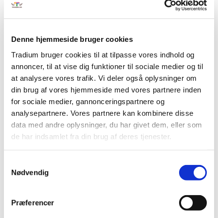
Viden, færdigheder og kompetencer – uanset hvor de er
erhvervet (uddannelsessystem, arbejdsliv, folkeoply- sning,
Denne hjemmeside bruger cookies
foreningsliv, frivilligt arbejde m.v.)
Tradium bruger cookies til at tilpasse vores indhold og
En vurdering af dine realkompetencer kan fx:
annoncer, til at vise dig funktioner til sociale medier og til
at analysere vores trafik. Vi deler også oplysninger om
give merit og danne baggrund for efterfølgende
din brug af vores hjemmeside med vores partnere inden
videreuddannelse
for sociale medier, gannonceringspartnere og
være en genvej til at få en erhvervsuddannelse og
analysepartnere. Vores partnere kan kombinere disse
blive faglært – en GVU (Grundlæggende VoksenUd-
data med andre oplysninger, du har givet dem, eller som
dannelse)
de har indsamlet fra din brug af deres tjenester.
styrke jobfastholdelse og jobmobilitet.
For en virksomhed kan en IKV give et overblik over
Samtykkevalg
medarbejdernes kompetencer og dermed afsæt for en
Nødvendig
relevant og målrettet kompetenceudvikling.
Pris
Præferencer