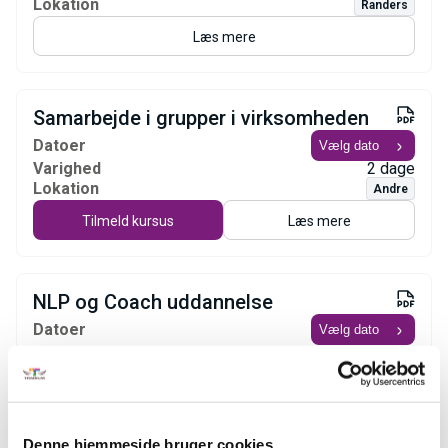
Lokation
Randers
Læs mere
Samarbejde i grupper i virksomheden
Datoer
Varighed
2 dage
Lokation
Andre
Tilmeld kursus
Læs mere
NLP og Coach uddannelse
Datoer
Varighed
16 dage
Lokation
Randers
Læs mere
Denne hjemmeside bruger cookies