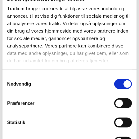
Tradium bruger cookies til at tilpasse vores indhold og
Kommunikation som ledelsesværktøj
annoncer, til at vise dig funktioner til sociale medier og til
Datoer
at analysere vores trafik. Vi deler også oplysninger om
Varighed
2 dage
din brug af vores hjemmeside med vores partnere inden
Lokation
Andre
for sociale medier, gannonceringspartnere og
Tilmeld kursus
Læs mere
analysepartnere. Vores partnere kan kombinere disse
data med andre oplysninger, du har givet dem, eller som
de har indsamlet fra din brug af deres tjenester.
Se ikke-planlagte kurser
Samtykkevalg
Nødvendig
Digitale kompetencer til
Kontakt for
Præferencer
online undervisning mm.
oprettelse
Kommunikation i
Statistik
Kontakt for
teams
oprettelse