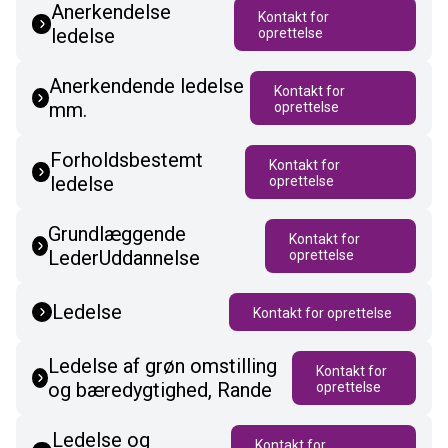
Anerkendelse
Kontakt for
ledelse
oprettelse
Anerkendende ledelse
Kontakt for
mm.
oprettelse
Forholdsbestemt
Kontakt for
ledelse
oprettelse
Grundlæggende
Kontakt for
LederUddannelse
oprettelse
Ledelse
Kontakt for oprettelse
Ledelse af grøn omstilling
Kontakt for
og bæredygtighed, Rande
oprettelse
Ledelse og
Kontakt for