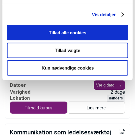
Ledelse af bæredygtig
forretningsudvikling
Vis detaljer
Datoer
Varighed
3 dage
Tillad alle cookies
Lokation
Randers
Tilmeld kursus
Læs mere
Tillad valgte
Kun nødvendige cookies
Lederens redskaber til
kompetenceudvikling
Datoer
Varighed
2 dage
Lokation
Randers
Tilmeld kursus
Læs mere
Kommunikation som ledelsesværktøj