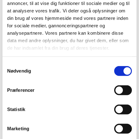
annoncer, til at vise dig funktioner til sociale medier og til
Tilmeld kursus
Læs mere
at analysere vores trafik. Vi deler også oplysninger om
din brug af vores hjemmeside med vores partnere inden
for sociale medier, gannonceringspartnere og
Gennemførelse af personalesamtaler
analysepartnere. Vores partnere kan kombinere disse
Datoer
data med andre oplysninger, du har givet dem, eller som
Varighed
3 dage
de har indsamlet fra din brug af deres tjenester.
Lokation
Randers
Tilmeld kursus
Læs mere
Samtykkevalg
Nødvendig
Teamkoordinatorrollen
Præferencer
Datoer
Varighed
3 dage
Statistik
Lokation
Randers
Tilmeld kursus
Læs mere
Marketing