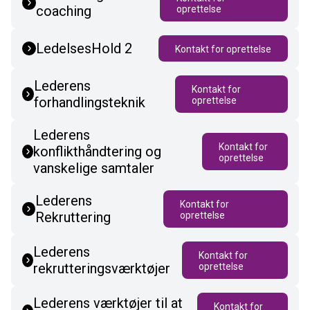
coaching
oprettelse
LedelsesHold 2
Kontakt for oprettelse
Lederens
Kontakt for
forhandlingsteknik
oprettelse
Lederens
Kontakt for
konflikthåndtering og
oprettelse
vanskelige samtaler
Lederens
Kontakt for
Rekruttering
oprettelse
Lederens
Kontakt for
rekrutteringsværktøjer
oprettelse
Lederens værktøjer til at
Kontakt for